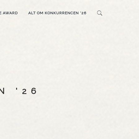
E AWARD
ALT OM KONKURRENCEN '26
N '26