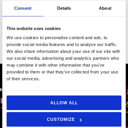
ikke mindst den gode bar - så nu er det besluttet, at vi i år
rykker tilbage og afholder et brag af en prisuddeling og
Consent
Details
About
fest på Langelinie Pavillonen.
Vi håber på at se hele den danske reklamebranche til the
TRUE award!
This website uses cookies
Husk
, at I kan tilmelde film til the TRUE award 2024 frem
We use cookies to personalise content and ads, to
til den 5. September kl. 14.
provide social media features and to analyse our traffic.
We also share information about your use of our site with
our social media, advertising and analytics partners who
may combine it with other information that you’ve
provided to them or that they’ve collected from your use
of their services.
ALLOW ALL
CUSTOMIZE