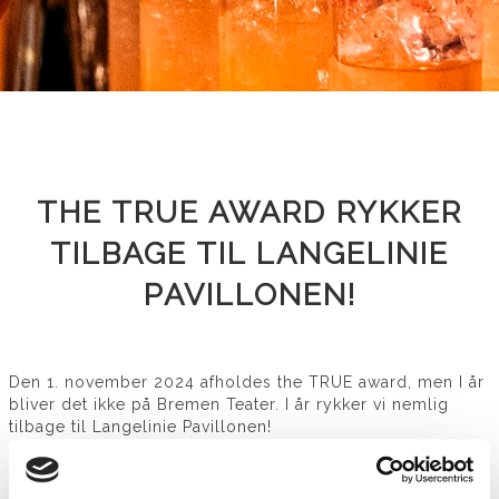
THE TRUE AWARD RYKKER
TILBAGE TIL LANGELINIE
PAVILLONEN!
Den 1. november 2024 afholdes the TRUE award, men I år
bliver det ikke på Bremen Teater. I år rykker vi nemlig
tilbage til Langelinie Pavillonen!
Mange har de seneste år givet udtryk for, at de længes
efter de go'e gamle dage på Langelinje pavillonen - og